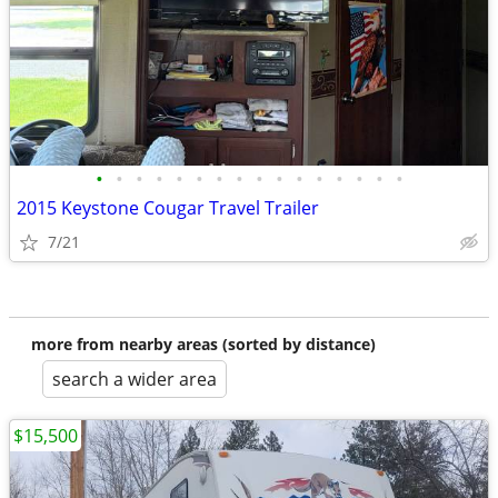
•
•
•
•
•
•
•
•
•
•
•
•
•
•
•
•
2015 Keystone Cougar Travel Trailer
7/21
more from nearby areas (sorted by distance)
search a wider area
$15,500