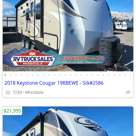
•
•
•
•
•
•
•
•
•
•
•
•
•
•
•
•
•
•
•
•
•
•
•
•
2018 Keystone Cougar 19RBEWE - Stk#2586
7/20
Missoula
$21,995