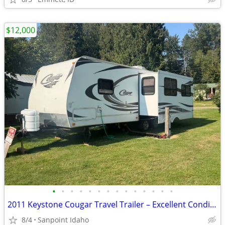
$12,000
•
•
•
•
•
•
•
•
•
•
•
•
•
•
2011 Keystone Cougar Travel Trailer – Excellent Condition
8/4
Sanpoint Idaho