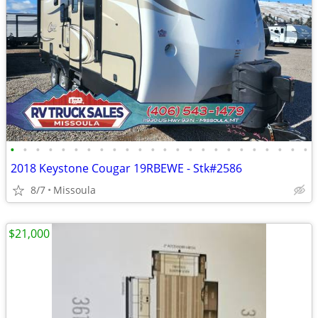
•
•
•
•
•
•
•
•
•
•
•
•
•
•
•
•
•
•
•
•
•
•
•
•
2018 Keystone Cougar 19RBEWE - Stk#2586
8/7
Missoula
$21,000