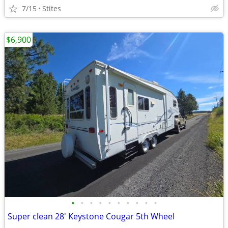
7/15
Stites
$6,900
•
•
•
•
•
•
•
•
•
•
Super clean 28' Keystone Cougar 5th Wheel