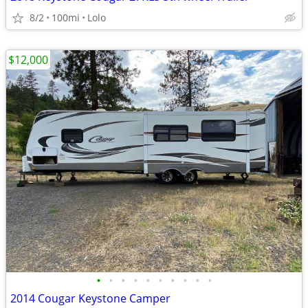
8/2
100mi
Lolo
$12,000
•
•
•
•
•
•
•
•
•
•
2014 Cougar Keystone Camper