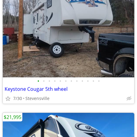
•
•
•
•
•
•
•
•
•
•
•
•
Keystone Cougar 5th wheel
7/30
Stevensville
$21,995