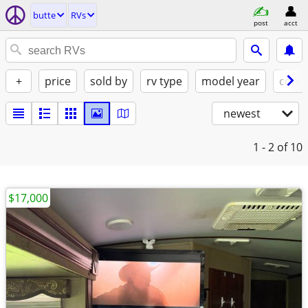
butte
RVs
post
acct
+
price
sold by
rv type
model year
condi
newest
1 - 2
of 10
$17,000