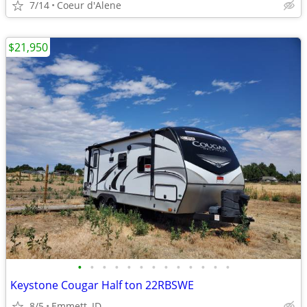
7/14
Coeur d'Alene
$21,950
•
•
•
•
•
•
•
•
•
•
•
•
•
Keystone Cougar Half ton 22RBSWE
8/5
Emmett, ID