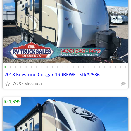
•
•
•
•
•
•
•
•
•
•
•
•
•
•
•
•
•
•
•
•
•
•
•
•
2018 Keystone Cougar 19RBEWE - Stk#2586
7/28
Missoula
$21,995