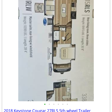
•
•
•
•
•
•
2018 Keystone Cougar 27RLS 5th wheel Trailer