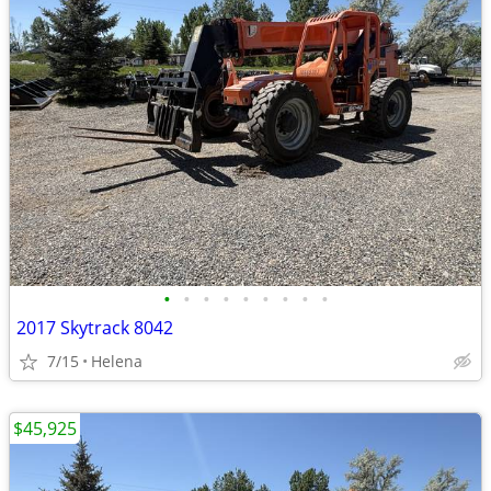
•
•
•
•
•
•
•
•
•
2017 Skytrack 8042
7/15
Helena
$45,925