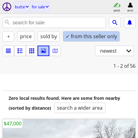
butte
for sale
post
acct
+
price
sold by
✓ from this seller only
newest
1 - 2
of 56
Zero local results found. Here are some from nearby
search a wider area
(sorted by distance)
$47,000