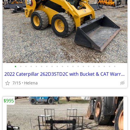
•
•
•
•
•
•
•
•
•
•
•
•
•
•
•
•
•
•
•
•
2022 Caterpillar 262D3STD2C with Bucket & CAT Warranty
7/15
Helena
$995