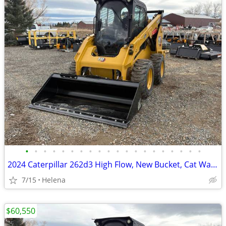
•
•
•
•
•
•
•
•
•
•
•
•
•
•
•
•
•
•
•
•
2024 Caterpillar 262d3 High Flow, New Bucket, Cat Warranty
7/15
Helena
$60,550