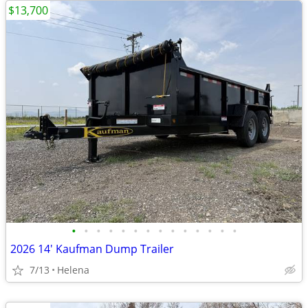
$13,700
•
•
•
•
•
•
•
•
•
•
•
•
•
•
2026 14' Kaufman Dump Trailer
7/13
Helena