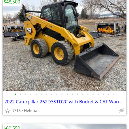
$48,500
•
•
•
•
•
•
•
•
•
•
•
•
•
•
•
•
•
•
•
•
2022 Caterpillar 262D3STD2C with Bucket & CAT Warranty
7/15
Helena
$60,550