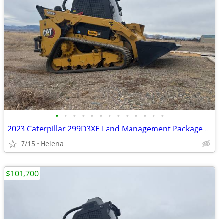
•
•
•
•
•
•
•
•
•
•
•
•
•
2023 Caterpillar 299D3XE Land Management Package w/Bucket & Warranty
7/15
Helena
$101,700