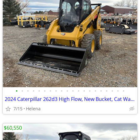
•
•
•
•
•
•
•
•
•
•
•
•
•
•
•
•
•
•
•
•
2024 Caterpillar 262d3 High Flow, New Bucket, Cat Warranty
7/15
Helena
$60,550