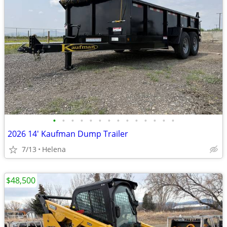
•
•
•
•
•
•
•
•
•
•
•
•
•
•
2026 14' Kaufman Dump Trailer
7/13
Helena
$48,500