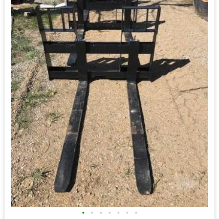
•
•
•
•
•
•
•