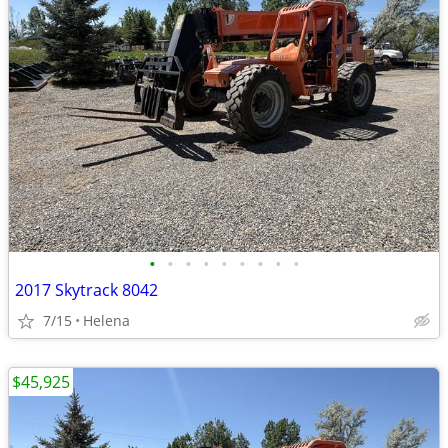
•
•
•
•
•
•
•
•
•
2017 Skytrack 8042
7/15
Helena
$45,925