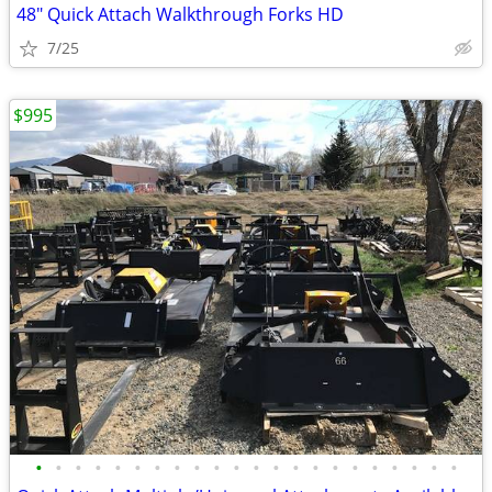
48" Quick Attach Walkthrough Forks HD
7/25
$995
•
•
•
•
•
•
•
•
•
•
•
•
•
•
•
•
•
•
•
•
•
•