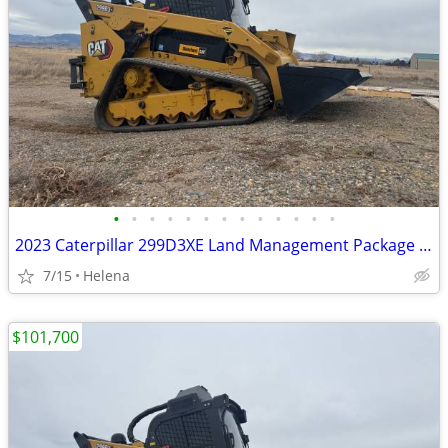
•
•
•
•
•
•
•
•
•
•
•
•
•
2023 Caterpillar 299D3XE Land Management Package w/Bucket & Warranty
7/15
Helena
$101,700