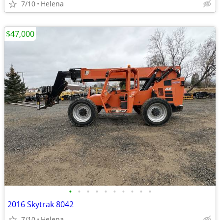
7/10
Helena
$47,000
•
•
•
•
•
•
•
•
•
•
2016 Skytrak 8042
7/10
Helena