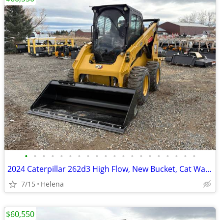
•
•
•
•
•
•
•
•
•
•
•
•
•
•
•
•
•
•
•
•
2024 Caterpillar 262d3 High Flow, New Bucket, Cat Warranty
7/15
Helena
$60,550