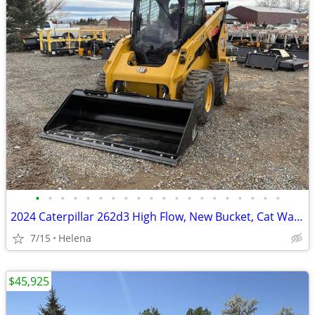
•
•
•
•
•
•
•
•
•
•
•
•
•
•
•
•
•
•
•
•
2024 Caterpillar 262d3 High Flow, New Bucket, Cat Warranty
7/15
Helena
$45,925