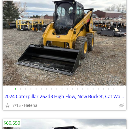
•
•
•
•
•
•
•
•
•
•
•
•
•
•
•
•
•
•
•
•
2024 Caterpillar 262d3 High Flow, New Bucket, Cat Warranty
7/15
Helena
$60,550