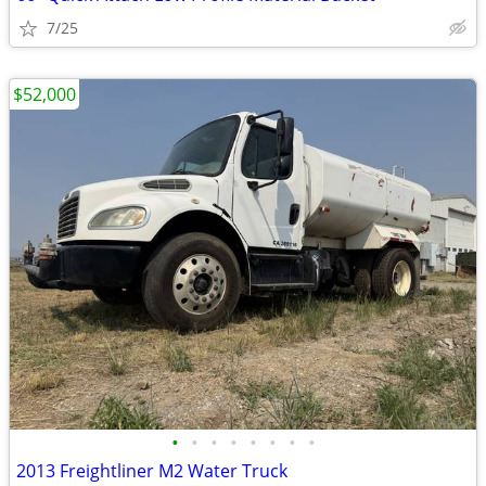
7/25
$52,000
•
•
•
•
•
•
•
•
2013 Freightliner M2 Water Truck