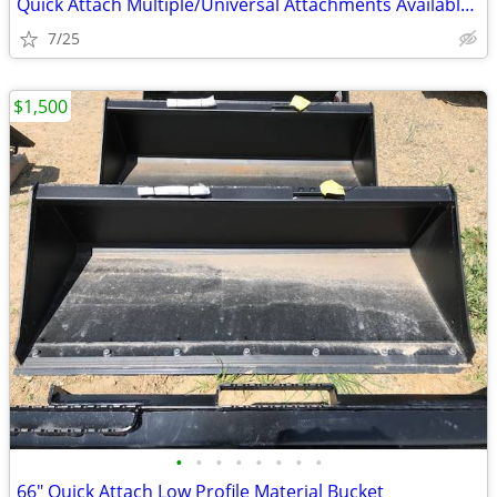
Quick Attach Multiple/Universal Attachments Available Starting at
7/25
$1,500
•
•
•
•
•
•
•
•
66" Quick Attach Low Profile Material Bucket