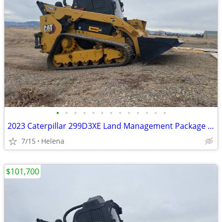
•
•
•
•
•
•
•
•
•
•
•
•
•
2023 Caterpillar 299D3XE Land Management Package w/Bucket & Warranty -
7/15
Helena
$101,700