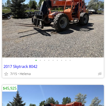
•
•
•
•
•
•
•
•
•
2017 Skytrack 8042
7/15
Helena
$45,925